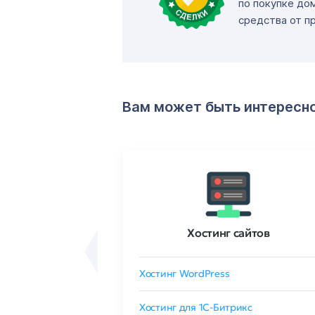
по покупке до
средства от п
Вам может быть интересн
ртификаты
Хостинг сайтов
сертификат
Хостинг WordPress
 GlobalSign
Хостинг для 1C-Битрикс