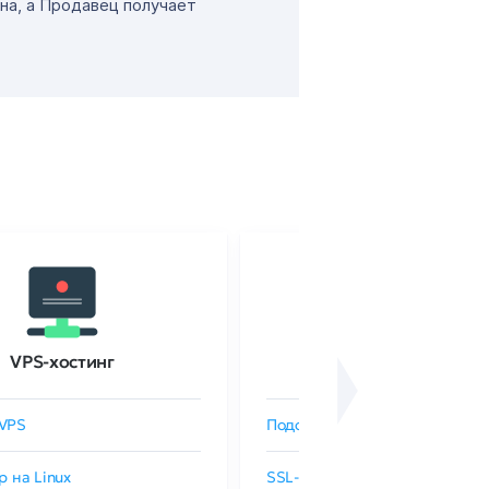
на, а Продавец получает
VPS-хостинг
SSL-сертификаты
VPS
Подобрать SSL-сертификат
р на Linux
SSL-сертификаты GlobalSign