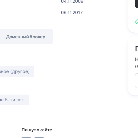
04.11.2009
09.11.2017
Доменный брокер
Н
д
зное (другое)
е 5-ти лет
Пишут о сайте