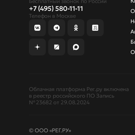
К
Бесплатный звонок по России
+7 (495) 580-11-11
О
Телефон в Москве
Н
А
Б
О
Облачная платформа Рег.ру включена
в реестр российского ПО Запись
№ 23682 от 29.08.2024
© ООО «РЕГ.РУ»