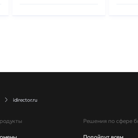
idirector.ru
родукты
Решения по сфере б
омены
Подойдут всем