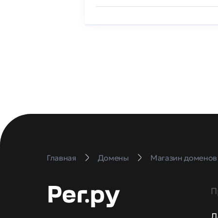
Главная
Домены
Магазин доменов
П
Д