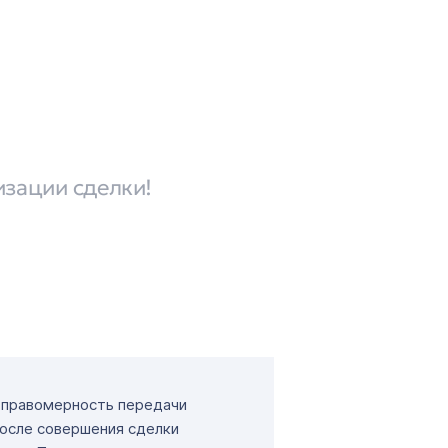
изации сделки!
т правомерность передачи
После совершения сделки