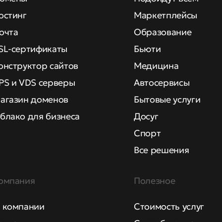
остинг
Маркетплейсы
очта
Образование
SL-сертификаты
Бьюти
онструктор сайтов
Медицина
PS и VDS серверы
Автосервисы
агазин доменов
Бытовые услуги
блако для бизнеса
Досуг
Спорт
Все решения
омпания
Полезное
 компании
Стоимость услуг