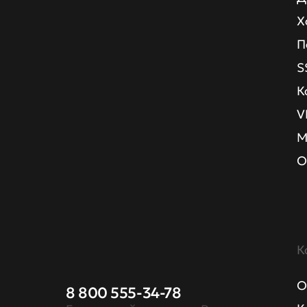
Х
П
S
К
V
М
О
К
О
8 800 555-34-78